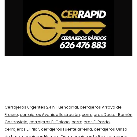
Cerrajeros urgentes
24 h.
Fuencarral
,
cerrajeros Arroyo del
Fresno
,
cerrajeros Avenida Ilustración
,
cerrajeros Doctor Ramón
Castroviejo
,
cerrajeros El Goloso
,
cerrajeros El Pardo
,
cerrajeros El Pilar,
cerrajeros Fuentelarreina
,
cerrajeros Ginzo
de Lima
,
cerrajeros Herrera Oria
,
cerrajeros La Paz
,
cerrajeros